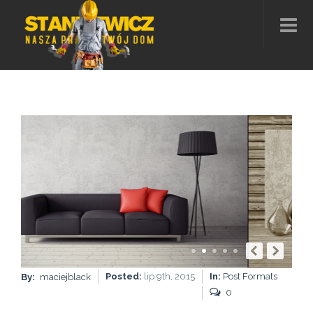
D
Posted:
lip 9th, 2015
In:
Post Formats
By:
maciejblack
0