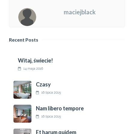
maciejblack
Recent Posts
Witaj, świecie!
14 maja 2016
Czasy
16 lipca 2015
Nam libero tempore
16 lipca 2015
Et harum quidem