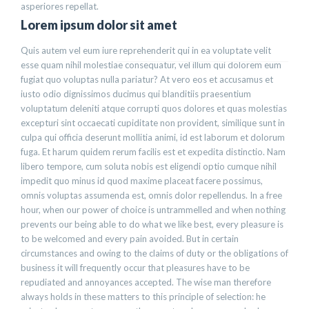
asperiores repellat.
Lorem ipsum dolor sit amet
Quis autem vel eum iure reprehenderit qui in ea voluptate velit
esse quam nihil molestiae consequatur, vel illum qui dolorem eum
fugiat quo voluptas nulla pariatur? At vero eos et accusamus et
iusto odio dignissimos ducimus qui blanditiis praesentium
voluptatum deleniti atque corrupti quos dolores et quas molestias
excepturi sint occaecati cupiditate non provident, similique sunt in
culpa qui officia deserunt mollitia animi, id est laborum et dolorum
fuga. Et harum quidem rerum facilis est et expedita distinctio. Nam
libero tempore, cum soluta nobis est eligendi optio cumque nihil
impedit quo minus id quod maxime placeat facere possimus,
omnis voluptas assumenda est, omnis dolor repellendus. In a free
hour, when our power of choice is untrammelled and when nothing
prevents our being able to do what we like best, every pleasure is
to be welcomed and every pain avoided. But in certain
circumstances and owing to the claims of duty or the obligations of
business it will frequently occur that pleasures have to be
repudiated and annoyances accepted. The wise man therefore
always holds in these matters to this principle of selection: he