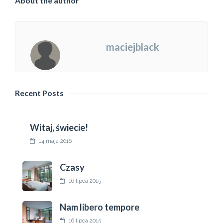
About the author
maciejblack
Recent Posts
Witaj, świecie!
14 maja 2016
Czasy
16 lipca 2015
Nam libero tempore
16 lipca 2015