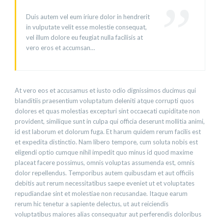
Duis autem vel eum iriure dolor in hendrerit
in vulputate velit esse molestie consequat,
vel illum dolore eu feugiat nulla facilisis at
vero eros et accumsan…
At vero eos et accusamus et iusto odio dignissimos ducimus qui
blanditiis praesentium voluptatum deleniti atque corrupti quos
dolores et quas molestias excepturi sint occaecati cupiditate non
provident, similique sunt in culpa qui officia deserunt mollitia animi,
id est laborum et dolorum fuga. Et harum quidem rerum facilis est
et expedita distinctio. Nam libero tempore, cum soluta nobis est
eligendi optio cumque nihil impedit quo minus id quod maxime
placeat facere possimus, omnis voluptas assumenda est, omnis
dolor repellendus. Temporibus autem quibusdam et aut officiis
debitis aut rerum necessitatibus saepe eveniet ut et voluptates
repudiandae sint et molestiae non recusandae. Itaque earum
rerum hic tenetur a sapiente delectus, ut aut reiciendis
voluptatibus maiores alias consequatur aut perferendis doloribus