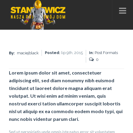
Posted:
lip 9th, 2015
In:
Post Formats
By:
maciejblack
0
Lorem ipsum dolor sit amet, consectetuer
adipiscing elit, sed diam nonummy nibh euismod
tincidunt ut laoreet dolore magna aliquam erat
volutpat. Ut wisi enim ad minim veniam, quis
nostrud exerci tation ullamcorper suscipit lobortis
nisl ut aliquip ex ea commodo eodem modo typi, qui
nunc nobis videntur parum clari.
Sed ut perspiciatis unde omnis iste natus error sit voluptatem