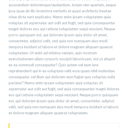
accusantium doloremque laudantium, totam rem aperiam, eaque
ipsa quae ab illo inventore veritatis et quasi architecto beatae
vitae dicta sunt explicabo. Nemo enim ipsam voluptatem quia
voluptas sit aspernatur aut odit aut fugit, sed quia consequuntur
magni dolores eos qui ratione voluptatem sequi nesciunt. Neque
porro quisquam est, qui dolorem ipsum quia dolor sit amet,
consectetur, adipisci velit, sed quia non numquam eius modi
tempora incidunt ut labore et dolore magnam aliquam quaerat
voluptatem. Ut enim ad minima veniam, quis nostrum
exercitationem ullam corporis suscipit laboriosam, nisi ut aliquid
ex ea commodi consequatur? Quis autem vel eum iure
reprehenderit qui in ea voluptate velit esse quam nihil molestiae
consequatur, vel illum qui dolorem eum fugiat quo voluptas nulla
pariatur? Nemo enim ipsam voluptatem quia voluptas sit
aspernatur aut odit aut fugit, sed quia consequuntur magni dolores
eos qui ratione voluptatem sequi nesciunt. Neque porro quisquam
est, qui dolorem ipsum quia dolor sit amet, consectetur, adipisci
velit, sed quia non numquam eius modi tempora incidunt ut labore
et dolore magnam aliquam quaerat voluptatem.