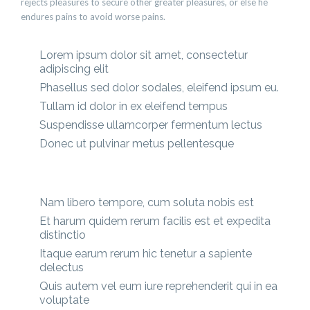
rejects pleasures to secure other greater pleasures, or else he
endures pains to avoid worse pains.
Lorem ipsum dolor sit amet, consectetur
adipiscing elit
Phasellus sed dolor sodales, eleifend ipsum eu.
Tullam id dolor in ex eleifend tempus
Suspendisse ullamcorper fermentum lectus
Donec ut pulvinar metus pellentesque
Nam libero tempore, cum soluta nobis est
Et harum quidem rerum facilis est et expedita
distinctio
Itaque earum rerum hic tenetur a sapiente
delectus
Quis autem vel eum iure reprehenderit qui in ea
voluptate